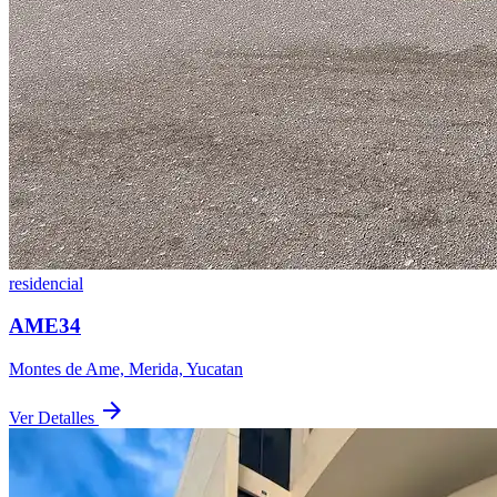
residencial
AME34
Montes de Ame, Merida, Yucatan
arrow_forward
Ver Detalles