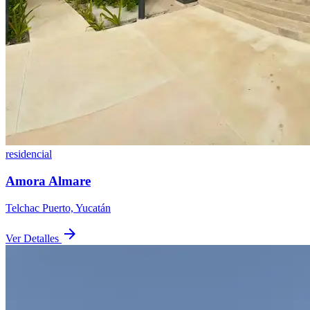
residencial
Amora Almare
Telchac Puerto, Yucatán
arrow_forward
Ver Detalles