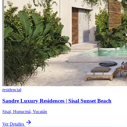
residencial
Sandre Luxury Residences | Sisal Sunset Beach
Sisal, Hunucmá, Yucatán
arrow_forward
Ver Detalles