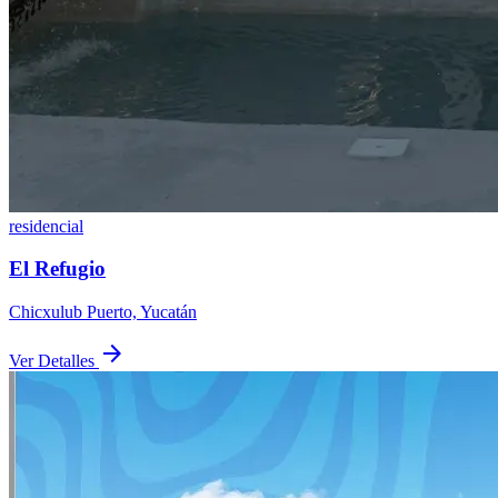
residencial
El Refugio
Chicxulub Puerto, Yucatán
arrow_forward
Ver Detalles